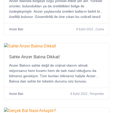
Anzer Balında bölgeye özgü yöresel etiket yer alır. Yöresel
ürünler, bulundukları ya da üretildikleri bölge ile
özdeşleşmiştir. Anzer yaylasında üretilen balların belirli bir
özelliği bulunur. Güvenilirliği ile öne çıkan bu coğrafi tescil
Anzer Balında orijinal ürünlere ulaşmanızı sağlıyor
Anzer Balı
9 Eylül 2022 , Cuma
Sahte Anzer Balına Dikkat!
Anzer Balının sahte değil de orijinal olanını almak
istiyorsanız hem kıvamı hem de tadı nasıl olduğunu da
bilmeniz gerekiyor. Tüm bunları bilirseniz haliyle Anzer
Balına dair sahte bir tüketim durumu söz konusu
olmaz.Sahte bir Anzer Balı mı değil mi olduğunu kolayca
anlayabilmeniz mümkündür. Peki ne yapmanız gerekir ?
Anzer Balı
8 Eylül 2022 , Perşembe