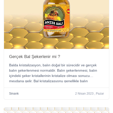
Gerçek Bal Şekerlenir mi ?
Balda kristalizasyon, balın doğal bir sürecidir ve gerçek
balın şekerlenmesi normaldir. Balın şekerlenmesi, balın
içindeki şeker kristallerinin kristalize olması sonucu
meydana gelir. Bal kristalizasyonu genellikle balın
saklandığı ortamın sıcaklığına, nem oranına ve bileşimine
bağlıdır. Şekerleme yapımında ise, şeker kristalleri
Sinank
2 Nisan 2023 , Pazar
eritilerek ısıtılır ve ardından soğutulur. Bu süreçte, şeker
kristalleri yeniden kristalize olur ve şekerlemeler sertleşir.
Bu nedenle, şekerleme yapımı ile bal kristalizasyonu
arasında farklılıklar vardır. Gerçek balın şekerlenmesi,