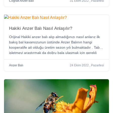
Coğrafi Anzer Balı
31 Ekim 2022 , Pazartesi
Hakiki Anzer Balı Nasıl Anlaşılır?
Orijinal Hakiki anzer balı alıp almadığınızı nasıl anlarız ilk
bakış bal kavanozunun üstünde Anzer Balının hangi
kooperatife ait olduğu üretim sezon yılı bulmaktadır . Tabiki
işletmeyi araştırmak da doğru bala ulaşmak için gerekli
şeylerden .Coğrafi Anzer Balı ürünlerimiz Örnek etiket ve
kavanoz görünümünü yazımızda bulabilirsiniz
Anzer Balı
24 Ekim 2022 , Pazartesi