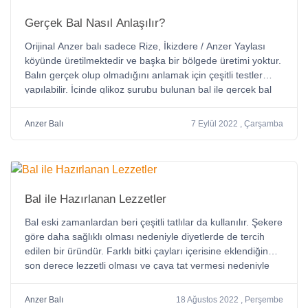
Gerçek Bal Nasıl Anlaşılır?
Orijinal Anzer balı sadece Rize, İkizdere / Anzer Yaylası
köyünde üretilmektedir ve başka bir bölgede üretimi yoktur.
Balın gerçek olup olmadığını anlamak için çeşitli testler
yapılabilir. İçinde glikoz şurubu bulunan bal ile gerçek bal
arasında ki fark nedir ?Anzer Balı hangi özellikleri
taşımalıdır gibi soruların cevapları bloğumuzda.
Anzer Balı
7 Eylül 2022 , Çarşamba
Bal ile Hazırlanan Lezzetler
Bal eski zamanlardan beri çeşitli tatlılar da kullanılır. Şekere
göre daha sağlıklı olması nedeniyle diyetlerde de tercih
edilen bir üründür. Farklı bitki çayları içerisine eklendiğinde
son derece lezzetli olması ve çaya tat vermesi nedeniyle
bitki çaylarında bal daha çok tercih edilir. Bal kullanılan tüm
tariflerde anzer balı da kullanılabilir.
Anzer Balı
18 Ağustos 2022 , Perşembe