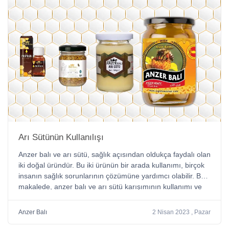
balın doğal özelliklerinden kaynaklanır ve balın kalitesini
etkilemez. Aksine, kristalize bal daha yoğun bir lezzete
sahip olabilir ve bazı insanlar tarafından tercih edilir.
Arı Sütünün Kullanılışı
Anzer balı ve arı sütü, sağlık açısından oldukça faydalı olan
iki doğal üründür. Bu iki ürünün bir arada kullanımı, birçok
insanın sağlık sorunlarının çözümüne yardımcı olabilir. Bu
makalede, anzer balı ve arı sütü karışımının kullanımı ve
insan sağlığına faydaları ele alınacaktır.
Anzer Balı
2 Nisan 2023 , Pazar