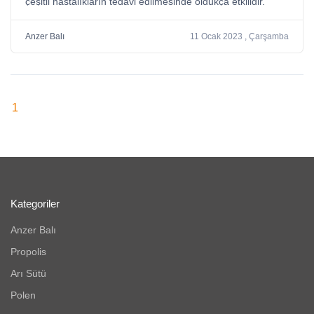
çeşitli hastalıkların tedavi edilmesinde oldukça etkilidir.
Gerçek Anzer balına şeker ya da katkı maddesi eklenmesi
gibi bir durum söz konusu değildir.
Anzer Balı
11 Ocak 2023 , Çarşamba
1
Kategoriler
Anzer Balı
Propolis
Arı Sütü
Polen