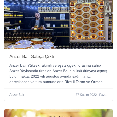
Anzer Balı Satışa Çıktı
Anzer Balı Yüksek rakımlı ve eşsiz çiçek florasına sahip
Anzer Yaylasında üretilen Anzer Balının ünü dünyayı aşmış
bulunmakta. 2022 yılı ağustos ayında sağımları
gerçekleşen ve tüm numunelerin Rize İl Tarım ve Orman
Müdürlüğü tarafından kontrol altına alındığı Anzer Balı
çeşitli süreçler sonrası 2022 Kasım ayının ortalarında
Anzer Balı
27 Kasım 2022 , Pazar
nihayet piyasaya sürülmüş bulunmakta.Anzer Balı Satış