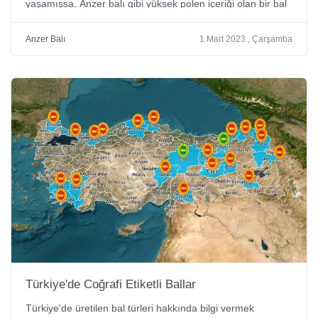
yaşamışsa, Anzer balı gibi yüksek polen içeriği olan bir bal
tüketmeden önce bir alerji testi yaptırması önerilir. Alerji
testi, kişinin bal veya polenlere karşı alerjik olup olmadığını
Anzer Balı
1 Mart 2023 , Çarşamba
belirlemeye yardımcı olabilir. Bu, kişinin daha önce
bilmediği bir alerjisi olduğunu öğrenmesine ve alerjik bir
reaksiyon riskini en aza indirmesine yardımcı olabilir.
Ancak, alerji testi yapılmamış olsa bile, genellikle bal alerjisi
olmayan kişiler Anzer balı gibi yüksek kaliteli balları
tüketebilirler. Bununla birlikte, herhangi bir alerjik reaksiyon
veya diğer sağlık sorunları yaşarsanız, bir sağlık uzmanına
danışmanız önerilir.
Türkiye'de Coğrafi Etiketli Ballar
Türkiye'de üretilen bal türleri hakkında bilgi vermek