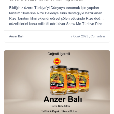
Bildiğiniz üzere Türkiye'yi Dünyaya tanıtmak için yapılan
tanıtım filmlerine Rize Belediye'sinin desteğiyle hazırlanan
Rize Tanıtım filmi eklendi görsel şölen etkisinde Rize doğal
güzeliklerini konu edildiği görülüyor.Show Me Türkiye Rize,
Türkiye'nin Rize ilinde geçen bir YouTube videodur. Bu
video, Rize'nin doğal güzelliklerini ve yöresel yemeklerini
Anzer Balı
7 Ocak 2023 , Cumartesi
göstermektedir. Show Me Türkiye Rize video serisinin
yapımcısı olan Show Me kanalı, Türkiye'nin farklı il ve
bölgelerini tanıtmak amacıyla çeşitli videolar yayınlar.