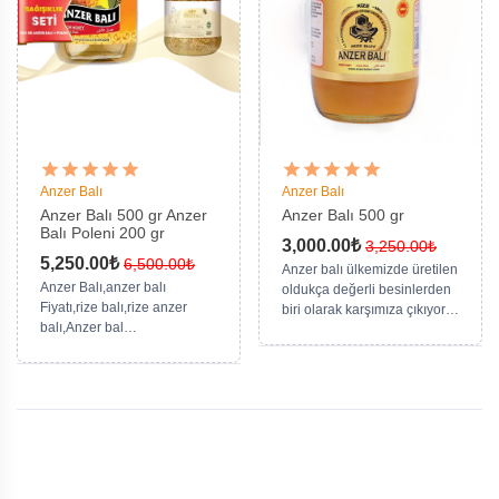
Anzer Balı
Anzer Balı
Anzer Balı 500 gr Anzer
Anzer Balı 500 gr
Balı Poleni 200 gr
3,000.00₺
3,250.00₺
5,250.00₺
6,500.00₺
Anzer balı ülkemizde üretilen
Anzer Balı,anzer balı
oldukça değerli besinlerden
Fiyatı,rize balı,rize anzer
biri olarak karşımıza çıkıyor.
balı,Anzer bal
Aynı zamanda bu balın uzun
çeşitleri,belgeli anzer
yıllardır oldukça popüler olan
balı,anzer,hakiki anzer
bal çeşitleri arasında olduğu
bali,Anzer yaylası,Anzer Bal
biliniyor. Ülkemizde yalnızca
Satışı
Rize ili içerisinde üretimi
yapılabilen Anzer balının
üretimi her yıl yalnızca sınırlı
miktarlarda yapılabiliyor.S.S.
Balkovanı ANZER BALI