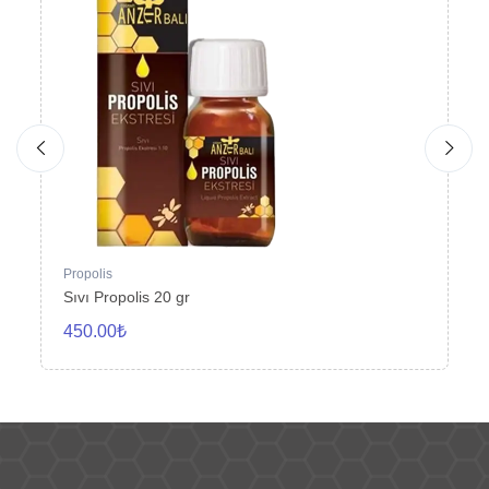
Propolis
Pr
Sıvı Propolis 20 gr
An
450.00₺
2,