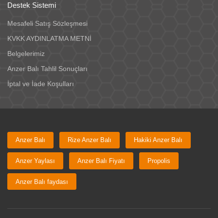
Destek Sistemi
Mesafeli Satış Sözleşmesi
KVKK AYDINLATMA METNİ
Belgelerimiz
Anzer Balı Tahlil Sonuçları
İptal ve İade Koşulları
Anzer Balı
Rize Anzer Balı
Hakiki Anzer Balı
Anzer Yaylası
Anzer Balı Fiyatı
Propolis
Anzer Balı faydası